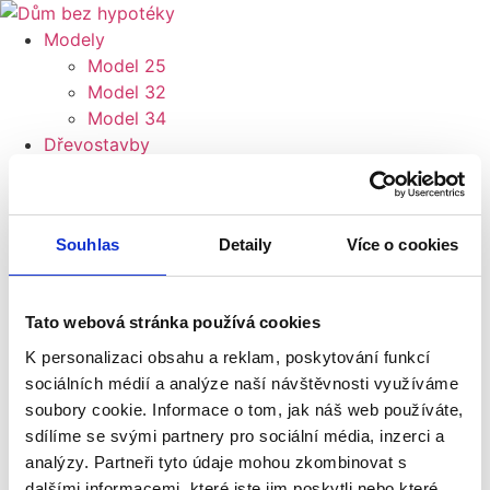
Přejít
k
Modely
obsahu
Model 25
Model 32
Model 34
Dřevostavby
Celodřevěný dům s terasou
Individuální projekt dřevostavby
Celodřevěná chata
Souhlas
Detaily
Více o cookies
Často kladené otázky
O nás
Kontakt
Tato webová stránka používá cookies
Modely
Model 25
K personalizaci obsahu a reklam, poskytování funkcí
Model 32
sociálních médií a analýze naší návštěvnosti využíváme
Model 34
soubory cookie. Informace o tom, jak náš web používáte,
Dřevostavby
sdílíme se svými partnery pro sociální média, inzerci a
Celodřevěný dům s terasou
analýzy. Partneři tyto údaje mohou zkombinovat s
Individuální projekt dřevostavby
dalšími informacemi, které jste jim poskytli nebo které